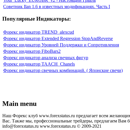
Your_Lucky_EURGBR_v2 - Настоящий Грааль
Советник Ilan 1.6 в известных модификациях. Часть I
Популярные Индикаторы:
Форекс индикатор TREND_alexcud
Форекс индикатор Extended Regression StopAndReverse
Форекс индикатор Уровней Поддержки и Сопротивления
Форекс индикатор FiboBars2
Форекс индикатор анализа свечных фигур
Форекс индикатор TAACH_Chanels
Форекс индикатор свечных комбинаций. ( Японские свечи)
Main menu
Наш Форекс клуб www.forexstatus.ru предлагает всем желающим
Вас. Также мы, профессиональные трейдеры, предлагаем Вам б
info@forexstatus.ru www.forexstatus.ru © 2009-2021