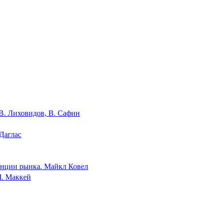
В. Лиховидов, В. Сафин
Даглас
денции рынка. Майкл Ковел
Ч. Маккей