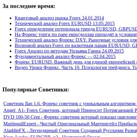
За последнее время:
Квантовый анализ рынка Forex 24.01.2014
Технический анализ Forex EURUSD 13.05.2015
Forex определение потенциала тренда EURUSD, GBPUSD
На Форекс торги по паре евро/доллар проходят в услов
Технический анализ Форекс DXY. Рыночные условия для 
Волновой анализ Forex по валютным парам EUR/USD, G
Forex Анализ по методам Уильяма Ганна 24.09.2015
Фундаментальный анализ Форекс — 02.04.2015
Форекс EURUSD. Важный день для единой европейской ва
Видео Уроки Форекс. Часть 10. Психология трейдинга. Tra
Популярные Советники:
Советник Ilan 1.6. Форекс советник с уникальным алгоритмом
Angel_A1- Forex Советник, который Приносит Потрясающий Р
DVD 100-50 Cent - Форекс советник который показал ошеломи
MartingailExpert - Чистый Оригинальный Мартингейл Прибыл
AladdinFX - Легендарный Советник Созданый Русскими Разр