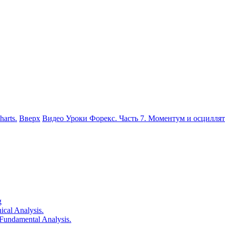
arts.
Вверх
Видео Уроки Форекс. Часть 7. Моментум и осциллято
g
cal Analysis.
undamental Analysis.