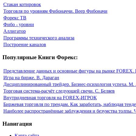
Стакан котировок
Торговля по уровням Фибоначчи. Веер Фибоначи
Форекс ТВ
Фибо - уровни
Аллигатор
Программы технического анализа
Построение каналов
Популярные Книги Форекс:
Представление данных и основные фигуры на рынке FOREX. 
Игра на бирже. В. Дараган
Дисциплинированный трейдер. Бизнес-психология успеха. М. 
Торговая система-расчёт следующей свечи. С. Беляев
Внутридневная торговля на FOREX-ИГРОК
Биржевая торговля по трендам. Как заработать, наблюдая тен
Наиболее распространённые заблуждения и безумства толпы. 
Навигация
Карта сайта