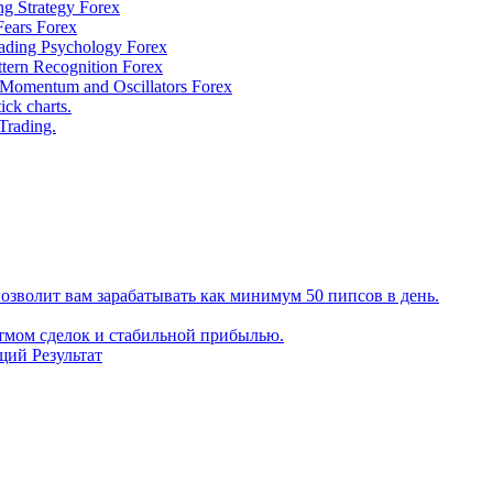
g Strategy Forex
ears Forex
ding Psychology Forex
ern Recognition Forex
omentum and Oscillators Forex
ck charts.
Trading.
позволит вам зарабатывать как минимум 50 пипсов в день.
итмом сделок и стабильной прибылью.
щий Результат