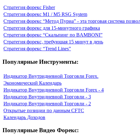
Стратегия форекс Fisher
Стратегия форекс M1 / M5 RSG System
Стратегия форекс “Метод Пуриа” - эта торговая система позво
Стратегия форекс для 15-минутного графика
Стратегия форекс “Скальпинг по BAMBONI”
Стратегия форекс, требующая 15 минут в день
Стратегия форекс “Trend Lines”
Популярные Инструменты:
Индикатор Внутридневной Торговли Forex.
Экономический Календарь
Индикатор Внутридневной Торговли Forex - 4
Индикатор Внутридневной Торговли - 3
Индикатор Внутридневной Торговли - 2
Открытые позиции по данным CFTC
Календарь Доходов
Популярные Видео Форекс: