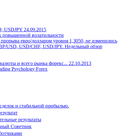
, USDJPY 24.09.2015
иях повышенной волатильности
прорыва евро/долларом уровня 1,3050, не изменились
BP/USD, USD/CHF, USD/JPY. Недельный обзор
люты и всего рынка форекс... 22.10.2013
ding Psychology Forex
 сделок и стабильной прибылью.
езультат
тельные результаты
ьный Советник
аботчиками