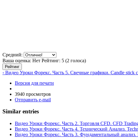
Средний:
Ваша оценка:
Нет
Рейтинг:
5
(
2
голоса)
‹ Видео Уроки Форекс. Часть 5. Свечные графики. Candle stick ch
Версия для печати
3940 просмотров
Отправить e-mail
Similar entries
Видео Уроки Форекс. Часть 2. Торговля CFD. CFD Tradin
Видео Уроки Форекс. Часть 4. Технический Анализ. Techni
Видео Уроки Форекс. Часть 3. Фундаментальный анализ. F