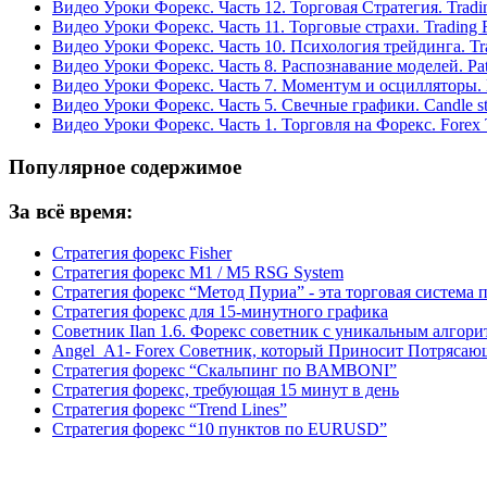
Видео Уроки Форекс. Часть 12. Торговая Стратегия. Tradin
Видео Уроки Форекс. Часть 11. Торговые страхи. Trading F
Видео Уроки Форекс. Часть 10. Психология трейдинга. Tra
Видео Уроки Форекс. Часть 8. Распознавание моделей. Patt
Видео Уроки Форекс. Часть 7. Моментум и осцилляторы. M
Видео Уроки Форекс. Часть 5. Свечные графики. Candle sti
Видео Уроки Форекс. Часть 1. Торговля на Форекс. Forex 
Популярное содержимое
За всё время:
Стратегия форекс Fisher
Стратегия форекс M1 / M5 RSG System
Стратегия форекс “Метод Пуриа” - эта торговая система 
Стратегия форекс для 15-минутного графика
Советник Ilan 1.6. Форекс советник с уникальным алгор
Angel_A1- Forex Советник, который Приносит Потрясаю
Стратегия форекс “Скальпинг по BAMBONI”
Стратегия форекс, требующая 15 минут в день
Стратегия форекс “Trend Lines”
Стратегия форекс “10 пунктов по EURUSD”