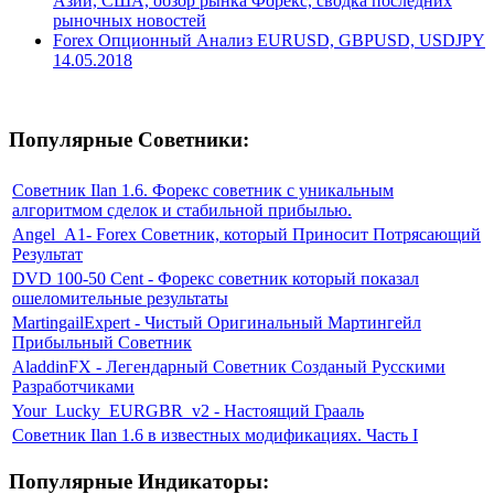
Азии, США, обзор рынка Форекс, сводка последних
рыночных новостей
Forex Опционный Анализ EURUSD, GBPUSD, USDJPY
14.05.2018
Популярные Советники:
Советник Ilan 1.6. Форекс советник с уникальным
алгоритмом сделок и стабильной прибылью.
Angel_A1- Forex Советник, который Приносит Потрясающий
Результат
DVD 100-50 Cent - Форекс советник который показал
ошеломительные результаты
MartingailExpert - Чистый Оригинальный Мартингейл
Прибыльный Советник
AladdinFX - Легендарный Советник Созданый Русскими
Разработчиками
Your_Lucky_EURGBR_v2 - Настоящий Грааль
Советник Ilan 1.6 в известных модификациях. Часть I
Популярные Индикаторы: