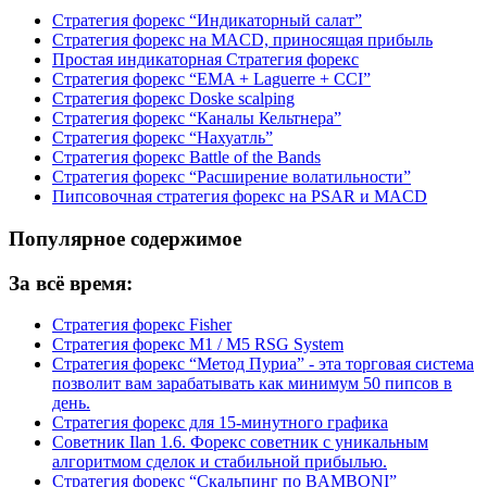
Стратегия форекс “Индикаторный салат”
Стратегия форекс на MACD, приносящая прибыль
Простая индикаторная Стратегия форекс
Стратегия форекс “EMA + Laguerre + CCI”
Стратегия форекс Doske scalping
Стратегия форекс “Каналы Кельтнера”
Стратегия форекс “Нахуатль”
Стратегия форекс Battle of the Bands
Стратегия форекс “Расширение волатильности”
Пипсовочная стратегия форекс на PSAR и MACD
Популярное содержимое
За всё время:
Стратегия форекс Fisher
Стратегия форекс M1 / M5 RSG System
Стратегия форекс “Метод Пуриа” - эта торговая система
позволит вам зарабатывать как минимум 50 пипсов в
день.
Стратегия форекс для 15-минутного графика
Советник Ilan 1.6. Форекс советник с уникальным
алгоритмом сделок и стабильной прибылью.
Стратегия форекс “Скальпинг по BAMBONI”