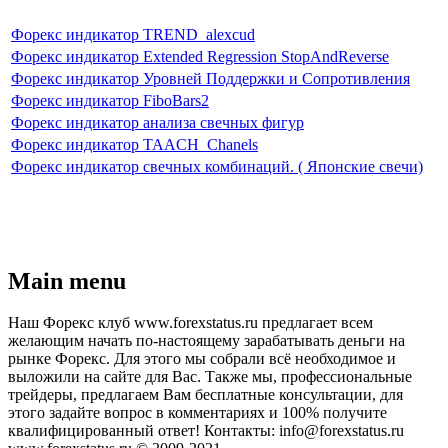
Форекс индикатор TREND_alexcud
Форекс индикатор Extended Regression StopAndReverse
Форекс индикатор Уровней Поддержки и Сопротивления
Форекс индикатор FiboBars2
Форекс индикатор анализа свечных фигур
Форекс индикатор TAACH_Chanels
Форекс индикатор свечных комбинаций. ( Японские свечи)
Main menu
Наш Форекс клуб www.forexstatus.ru предлагает всем
желающим начать по-настоящему зарабатывать деньги на
рынке Форекс. Для этого мы собрали всё необходимое и
выложили на сайте для Вас. Также мы, профессиональные
трейдеры, предлагаем Вам бесплатные консультации, для
этого задайте вопрос в комментариях и 100% получите
квалифицированный ответ! Контакты: info@forexstatus.ru