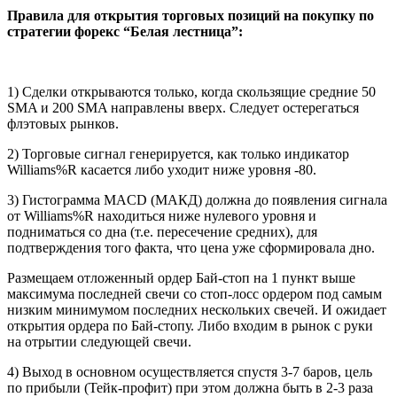
Правила для открытия торговых позиций на покупку по
стратегии форекс “Белая лестница”:
1) Сделки открываются только, когда скользящие средние 50
SMA и 200 SMA направлены вверх. Следует остерегаться
флэтовых рынков.
2) Торговые сигнал генерируется, как только индикатор
Williams%R касается либо уходит ниже уровня -80.
3) Гистограмма MACD (МАКД) должна до появления сигнала
от Williams%R находиться ниже нулевого уровня и
подниматься со дна (т.е. пересечение средних), для
подтверждения того факта, что цена уже сформировала дно.
Размещаем отложенный ордер Бай-стоп на 1 пункт выше
максимума последней свечи со стоп-лосс ордером под самым
низким минимумом последних нескольких свечей. И ожидает
открытия ордера по Бай-стопу. Либо входим в рынок с руки
на отрытии следующей свечи.
4) Выход в основном осуществляется спустя 3-7 баров, цель
по прибыли (Тейк-профит) при этом должна быть в 2-3 раза