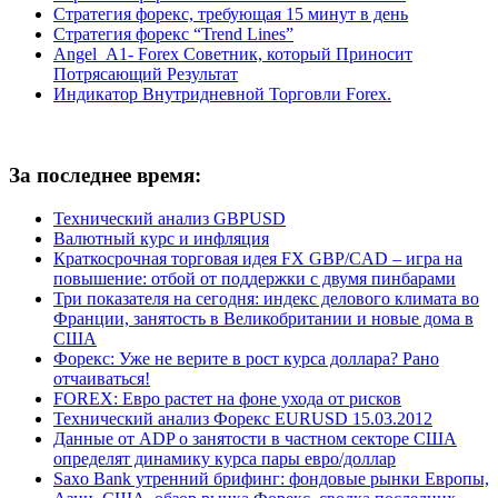
Стратегия форекс, требующая 15 минут в день
Стратегия форекс “Trend Lines”
Angel_A1- Forex Советник, который Приносит
Потрясающий Результат
Индикатор Внутридневной Торговли Forex.
За последнее время:
Технический анализ GBPUSD
Валютный курс и инфляция
Краткосрочная торговая идея FX GBP/CAD – игра на
повышение: отбой от поддержки с двумя пинбарами
Три показателя на сегодня: индекс делового климата во
Франции, занятость в Великобритании и новые дома в
США
Форекс: Уже не верите в рост курса доллара? Рано
отчаиваться!
FOREX: Евро растет на фоне ухода от рисков
Технический анализ Форекс EURUSD 15.03.2012
Данные от ADP о занятости в частном секторе США
определят динамику курса пары евро/доллар
Saxo Bank утренний брифинг: фондовыe рынки Европы,