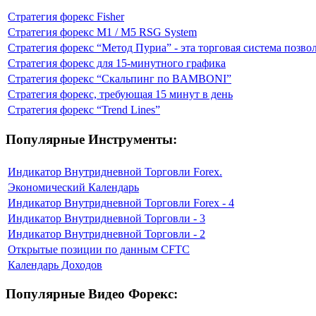
Стратегия форекс Fisher
Стратегия форекс M1 / M5 RSG System
Стратегия форекс “Метод Пуриа” - эта торговая система позво
Стратегия форекс для 15-минутного графика
Стратегия форекс “Скальпинг по BAMBONI”
Стратегия форекс, требующая 15 минут в день
Стратегия форекс “Trend Lines”
Популярные Инструменты:
Индикатор Внутридневной Торговли Forex.
Экономический Календарь
Индикатор Внутридневной Торговли Forex - 4
Индикатор Внутридневной Торговли - 3
Индикатор Внутридневной Торговли - 2
Открытые позиции по данным CFTC
Календарь Доходов
Популярные Видео Форекс: