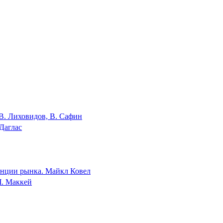
В. Лиховидов, В. Сафин
Даглас
денции рынка. Майкл Ковел
Ч. Маккей