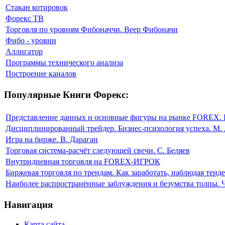
Стакан котировок
Форекс ТВ
Торговля по уровням Фибоначчи. Веер Фибоначи
Фибо - уровни
Аллигатор
Программы технического анализа
Построение каналов
Популярные Книги Форекс:
Представление данных и основные фигуры на рынке FOREX. 
Дисциплинированный трейдер. Бизнес-психология успеха. М. 
Игра на бирже. В. Дараган
Торговая система-расчёт следующей свечи. С. Беляев
Внутридневная торговля на FOREX-ИГРОК
Биржевая торговля по трендам. Как заработать, наблюдая тен
Наиболее распространённые заблуждения и безумства толпы. 
Навигация
Карта сайта