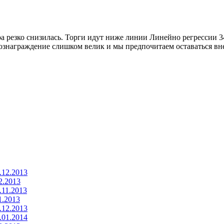
ра резко снизилась. Торги идут ниже линии Линейно регрессии 
ознаграждение слишком велик и мы предпочитаем оставаться вн
.12.2013
2.2013
.11.2013
1.2013
.12.2013
.01.2014