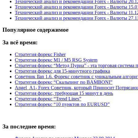
Технический анализ и рекомендации Forex - Валюты 20.1
Технический анализ и рекомендации Forex - Валюты 15.0
Технический анализ и рекомендации Forex - Валюты 11.1
Технический анализ и рекомендации Forex - Валюты 27.1
Популярное содержимое
За всё время:
Стратегия форекс Fisher
Стратегия форекс M1 / M5 RSG System
Стратегия форекс “Метод Пуриа” - эта торговая система 
Стратегия форекс для 15-минутного графика
Советник Ilan 1.6. Форекс советник с уникальным алгор
Стратегия форекс “Скальпинг по BAMBONI”
Angel_A1- Forex Советник, который Приносит Потрясаю
Стратегия форекс, требующая 15 минут в день
Стратегия форекс “Trend Lines”
Стратегия форекс “10 пунктов по EURUSD”
За последнее время: