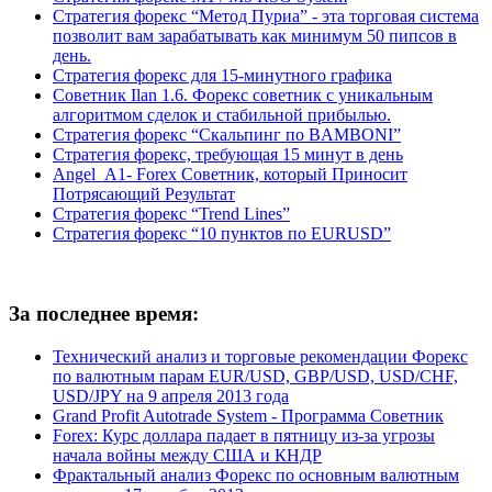
Стратегия форекс “Метод Пуриа” - эта торговая система
позволит вам зарабатывать как минимум 50 пипсов в
день.
Стратегия форекс для 15-минутного графика
Советник Ilan 1.6. Форекс советник с уникальным
алгоритмом сделок и стабильной прибылью.
Стратегия форекс “Скальпинг по BAMBONI”
Стратегия форекс, требующая 15 минут в день
Angel_A1- Forex Советник, который Приносит
Потрясающий Результат
Стратегия форекс “Trend Lines”
Стратегия форекс “10 пунктов по EURUSD”
За последнее время:
Технический анализ и торговые рекомендации Форекс
по валютным парам EUR/USD, GBP/USD, USD/CHF,
USD/JPY на 9 апреля 2013 года
Grand Profit Autotrade System - Программа Советник
Forex: Курс доллара падает в пятницу из-за угрозы
начала войны между США и КНДР
Фрактальный анализ Форекс по основным валютным