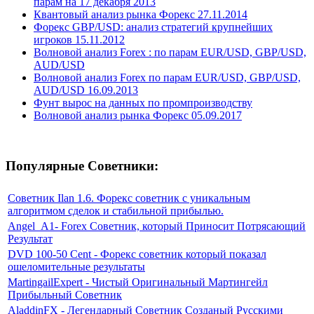
парам на 17 декабря 2013
Квантовый анализ рынка Форекс 27.11.2014
Форекс GBP/USD: анализ стратегий крупнейших
игроков 15.11.2012
Волновой анализ Forex : по парам EUR/USD, GBP/USD,
AUD/USD
Волновой анализ Forex по парам EUR/USD, GBP/USD,
AUD/USD 16.09.2013
Фунт вырос на данных по промпроизводству
Волновой анализ рынка Форекс 05.09.2017
Популярные Советники:
Советник Ilan 1.6. Форекс советник с уникальным
алгоритмом сделок и стабильной прибылью.
Angel_A1- Forex Советник, который Приносит Потрясающий
Результат
DVD 100-50 Cent - Форекс советник который показал
ошеломительные результаты
MartingailExpert - Чистый Оригинальный Мартингейл
Прибыльный Советник
AladdinFX - Легендарный Советник Созданый Русскими