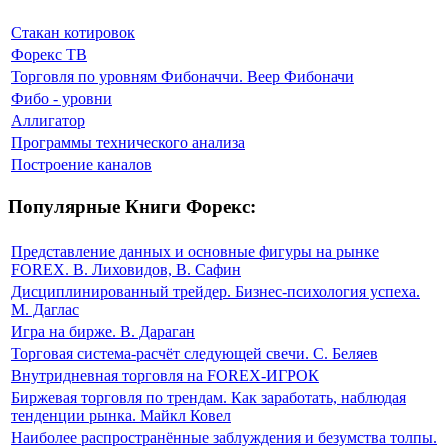
Стакан котировок
Форекс ТВ
Торговля по уровням Фибоначчи. Веер Фибоначи
Фибо - уровни
Аллигатор
Программы технического анализа
Построение каналов
Популярные Книги Форекс:
Представление данных и основные фигуры на рынке
FOREX. В. Лиховидов, В. Сафин
Дисциплинированный трейдер. Бизнес-психология успеха.
М. Даглас
Игра на бирже. В. Дараган
Торговая система-расчёт следующей свечи. С. Беляев
Внутридневная торговля на FOREX-ИГРОК
Биржевая торговля по трендам. Как заработать, наблюдая
тенденции рынка. Майкл Ковел
Наиболее распространённые заблуждения и безумства толпы.