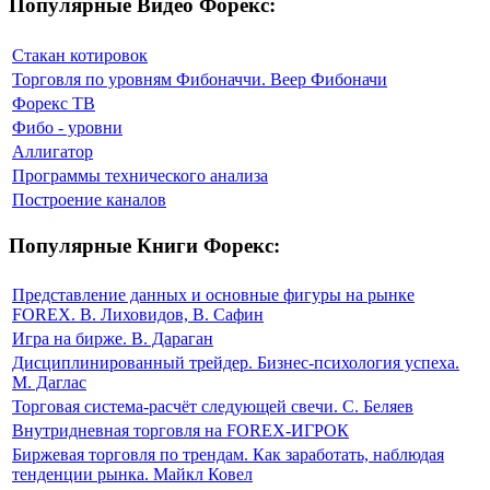
Популярные Видео Форекс:
Стакан котировок
Торговля по уровням Фибоначчи. Веер Фибоначи
Форекс ТВ
Фибо - уровни
Аллигатор
Программы технического анализа
Построение каналов
Популярные Книги Форекс:
Представление данных и основные фигуры на рынке
FOREX. В. Лиховидов, В. Сафин
Игра на бирже. В. Дараган
Дисциплинированный трейдер. Бизнес-психология успеха.
М. Даглас
Торговая система-расчёт следующей свечи. С. Беляев
Внутридневная торговля на FOREX-ИГРОК
Биржевая торговля по трендам. Как заработать, наблюдая
тенденции рынка. Майкл Ковел