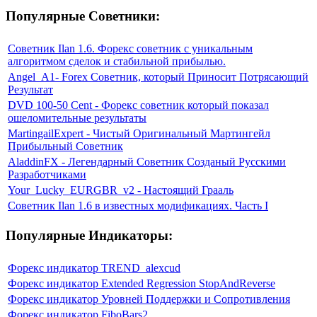
Популярные Советники:
Советник Ilan 1.6. Форекс советник с уникальным
алгоритмом сделок и стабильной прибылью.
Angel_A1- Forex Советник, который Приносит Потрясающий
Результат
DVD 100-50 Cent - Форекс советник который показал
ошеломительные результаты
MartingailExpert - Чистый Оригинальный Мартингейл
Прибыльный Советник
AladdinFX - Легендарный Советник Созданый Русскими
Разработчиками
Your_Lucky_EURGBR_v2 - Настоящий Грааль
Советник Ilan 1.6 в известных модификациях. Часть I
Популярные Индикаторы:
Форекс индикатор TREND_alexcud
Форекс индикатор Extended Regression StopAndReverse
Форекс индикатор Уровней Поддержки и Сопротивления
Форекс индикатор FiboBars2