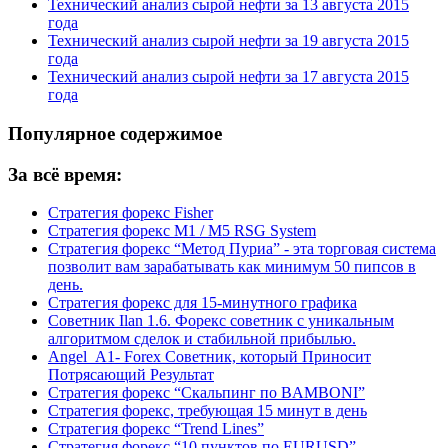
Технический анализ сырой нефти за 13 августа 2015
года
Технический анализ сырой нефти за 19 августа 2015
года
Технический анализ сырой нефти за 17 августа 2015
года
Популярное содержимое
За всё время:
Стратегия форекс Fisher
Стратегия форекс M1 / M5 RSG System
Стратегия форекс “Метод Пуриа” - эта торговая система
позволит вам зарабатывать как минимум 50 пипсов в
день.
Стратегия форекс для 15-минутного графика
Советник Ilan 1.6. Форекс советник с уникальным
алгоритмом сделок и стабильной прибылью.
Angel_A1- Forex Советник, который Приносит
Потрясающий Результат
Стратегия форекс “Скальпинг по BAMBONI”
Стратегия форекс, требующая 15 минут в день
Стратегия форекс “Trend Lines”
Стратегия форекс “10 пунктов по EURUSD”