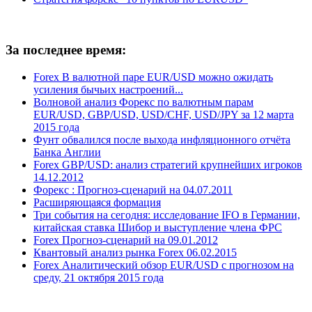
За последнее время:
Forex В валютной паре EUR/USD можно ожидать
усиления бычьих настроений...
Волновой анализ Форекс по валютным парам
EUR/USD, GBP/USD, USD/CHF, USD/JPY за 12 марта
2015 года
Фунт обвалился после выхода инфляционного отчёта
Банка Англии
Forex GBP/USD: анализ стратегий крупнейших игроков
14.12.2012
Форекс : Прогноз-сценарий на 04.07.2011
Расширяющаяся формация
Три события на сегодня: исследование IFO в Германии,
китайская ставка Шибор и выступление члена ФРС
Forex Прогноз-сценарий на 09.01.2012
Квантовый анализ рынка Forex 06.02.2015
Forex Аналитический обзор EUR/USD с прогнозом на
среду, 21 октября 2015 года