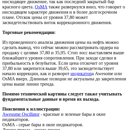
нисходящее движение, так как последний закрытый бар
красного цвета.
OsMA
также развернулся вниз, что говорит о
нисходящем характере движения и в более долгосрочном
плане. Отскок цены от уровня 37,80 может
засвидетельствовать виток коррекционного движения.
Торговые рекомендации:
Из проведенного анализа движения цены на нефть можно
сделать вывод, что сейчас можно рассматривать ордера на
продажу с целями 37,80 и 35,95. Стоп лосс выставляем выше
ближайшего уровня сопротивления. При заходе сделки в
прибыльность в безубыток. Если цена отскочит от уровня
37,80 или закрепится выше 39,65, это засвидетельствует
начало коррекции, как и разворот
индикатор
а Awesome или
OsMA вверх. Длинные позиции не актуальны до закрепления
цены выше линии тренда.
Помимо технической картины следует также учитывать
фундаментальные данные и время их выхода.
Пояснения к иллюстрации:
Awesome Oscillator
- красные и зеленые бары в окне
индикаторов.
OsMA - серые бары в окне индикаторов.
Линии тренда - синие линии.