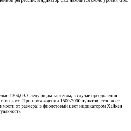
нейной регрессии. Индикатор CCI находится около уровня -200,
целью 1304,69. Следующим таргетом, в случае преодоления
 стоп лосс. При прохождении 1500-2000 пунктов, стоп лосс
исимости от размера) в фиолетовый цвет индикатором Хайкен
уальность.