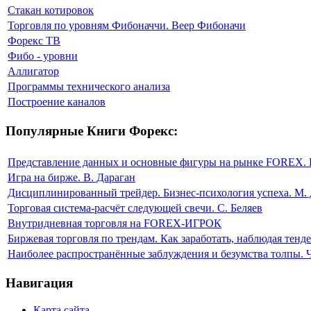
Стакан котировок
Торговля по уровням Фибоначчи. Веер Фибоначи
Форекс ТВ
Фибо - уровни
Аллигатор
Программы технического анализа
Построение каналов
Популярные Книги Форекс:
Представление данных и основные фигуры на рынке FOREX. 
Игра на бирже. В. Дараган
Дисциплинированный трейдер. Бизнес-психология успеха. М. 
Торговая система-расчёт следующей свечи. С. Беляев
Внутридневная торговля на FOREX-ИГРОК
Биржевая торговля по трендам. Как заработать, наблюдая тен
Наиболее распространённые заблуждения и безумства толпы. 
Навигация
Карта сайта