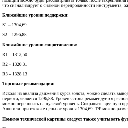
позиции можно будет рассматривать только после закрепления 
что сигнализирует о сильной перепроданности инструмента, о
Ближайшие уровни поддержки:
S1 – 1304,69
S2 – 1296,88
Ближайшие уровни сопротивления:
R1 – 1312,50
R2 – 1320,31
R3 – 1328,13
Торговые рекомендации:
Исходя из анализа движения курса золота, можно сделать выво
первого, является 1296,88. Уровень стопа рекомендуется распо
можно переносить на нулевой уровень. Сокращать вручную орде
Аши или при отскоке цены от уровня 1304,69. T/P можно разм
Помимо технической картины следует также учитывать фу