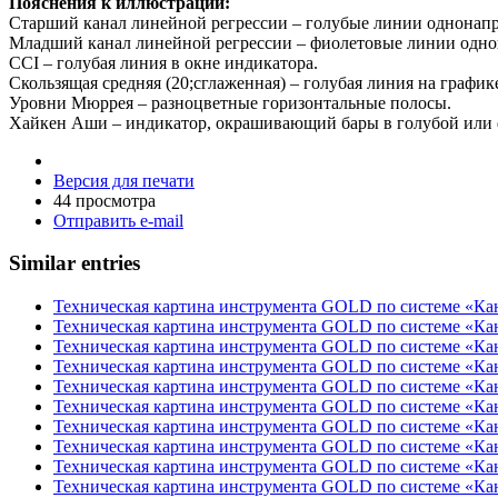
Пояснения к иллюстрации:
Старший канал линейной регрессии – голубые линии однонап
Младший канал линейной регрессии – фиолетовые линии одно
CCI – голубая линия в окне индикатора.
Скользящая средняя (20;сглаженная) – голубая линия на график
Уровни Мюррея – разноцветные горизонтальные полосы.
Хайкен Аши – индикатор, окрашивающий бары в голубой или 
Версия для печати
44 просмотра
Отправить e-mail
Similar entries
Техническая картина инструмента GOLD по системе «Кана
Техническая картина инструмента GOLD по системе «Кана
Техническая картина инструмента GOLD по системе «Кана
Техническая картина инструмента GOLD по системе «Кана
Техническая картина инструмента GOLD по системе «Кана
Техническая картина инструмента GOLD по системе «Кана
Техническая картина инструмента GOLD по системе «Кана
Техническая картина инструмента GOLD по системе «Кана
Техническая картина инструмента GOLD по системе «Кана
Техническая картина инструмента GOLD по системе «Кана