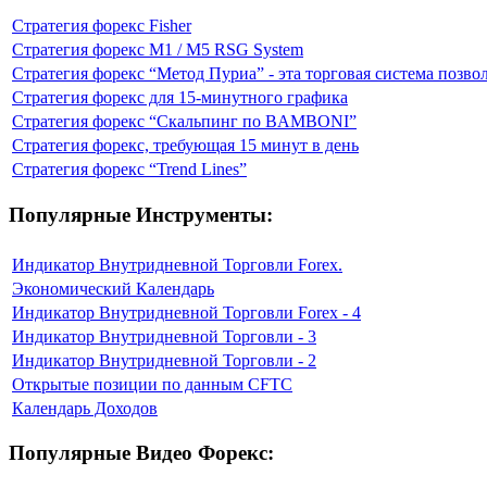
Стратегия форекс Fisher
Стратегия форекс M1 / M5 RSG System
Стратегия форекс “Метод Пуриа” - эта торговая система позво
Стратегия форекс для 15-минутного графика
Стратегия форекс “Скальпинг по BAMBONI”
Стратегия форекс, требующая 15 минут в день
Стратегия форекс “Trend Lines”
Популярные Инструменты:
Индикатор Внутридневной Торговли Forex.
Экономический Календарь
Индикатор Внутридневной Торговли Forex - 4
Индикатор Внутридневной Торговли - 3
Индикатор Внутридневной Торговли - 2
Открытые позиции по данным CFTC
Календарь Доходов
Популярные Видео Форекс: