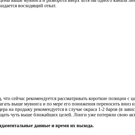
цены выше мувинга и разворота вверх хотя бы одного канала ли
жидается восходящий откат.
д, что сейчас рекомендуется рассматривать короткие позиции с 
лагать выше мувинга и по мере его понижения переносить вниз и
ра на продажу рекомендуется в случае окраса 1-2 баров (в зав
ещать чуть выше ближайших целей. Лонги уже потеряли свою акт
ндаментальные данные и время их выхода.