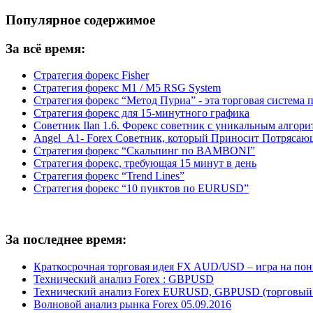
Популярное содержимое
За всё время:
Стратегия форекс Fisher
Стратегия форекс M1 / M5 RSG System
Стратегия форекс “Метод Пуриа” - эта торговая система 
Стратегия форекс для 15-минутного графика
Советник Ilan 1.6. Форекс советник с уникальным алгор
Angel_A1- Forex Советник, который Приносит Потрясаю
Стратегия форекс “Скальпинг по BAMBONI”
Стратегия форекс, требующая 15 минут в день
Стратегия форекс “Trend Lines”
Стратегия форекс “10 пунктов по EURUSD”
За последнее время:
Краткосрочная торговая идея FX AUD/USD – игра на пони
Технический анализ Forex : GBPUSD
Технический анализ Forex EURUSD, GBPUSD (торговый пл
Волновой анализ рынка Forex 05.09.2016