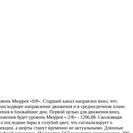
овень Мюррея «0/8». Старший канал направлен вниз, что
 нисходящее направление движения и в среднесрочном плане.
жения в ближайшие дни. Первой целью для движения вниз,
вижения будет уровень Мюррея «-2/8» - 1296,88. Скользящая
л последние бары в голубой цвет, что сигнализирует о
ррекции, а шорты станут временно не актуальными. Длинные