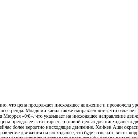
дно, что цена продолжает нисходящее движение и преодолела ур
ого тренда. Младший канал также направлен вниз, что означает
я Мюррея «0/8», что указывает на нисходящее направление дви
 цена преодолеет этот таргет, то новой целью для нисходящего д
 сейчас более вероятно нисходящее движение. Хайкен Аши окраси
авление движения на восходящее, это будет означать виток ко