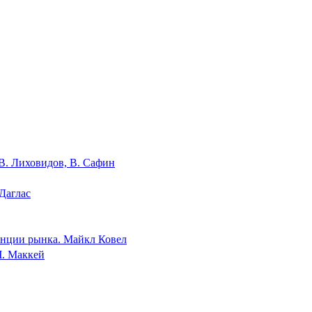
В. Лиховидов, В. Сафин
Даглас
денции рынка. Майкл Ковел
Ч. Маккей