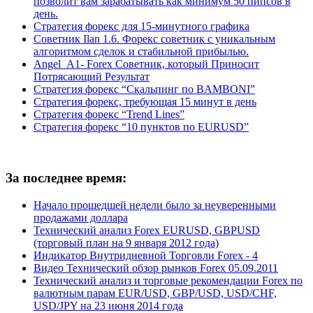
позволит вам зарабатывать как минимум 50 пипсов в
день.
Стратегия форекс для 15-минутного графика
Советник Ilan 1.6. Форекс советник с уникальным
алгоритмом сделок и стабильной прибылью.
Angel_A1- Forex Советник, который Приносит
Потрясающий Результат
Стратегия форекс “Скальпинг по BAMBONI”
Стратегия форекс, требующая 15 минут в день
Стратегия форекс “Trend Lines”
Стратегия форекс “10 пунктов по EURUSD”
За последнее время:
Начало прошедшей недели было за неуверенными
продажами доллара
Технический анализ Forex EURUSD, GBPUSD
(торговый план на 9 января 2012 года)
Индикатор Внутридневной Торговли Forex - 4
Видео Технический обзор рынков Forex 05.09.2011
Технический анализ и торговые рекомендации Forex по
валютным парам EUR/USD, GBP/USD, USD/CHF,
USD/JPY на 23 июня 2014 года