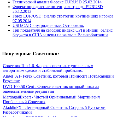
Технический анализ Форекс EURUSD 25.02.2014
Форекс определение потенциала тренда EURUSD
26.12.2013
Forex EUR/USD: анализ стратегий крупнейших игроков
07.05.2014
USD/CAD внутридневные: Осторожно.
Три показателя на сегодня: индекс CPI в Индии, баланс
бюджета в США и цены на жилье в Великобритании
Популярные Советники:
Советник Ilan 1.6. Форекс советник с уникальным
алгоритмом сделок и стабильной прибылью.
Angel_A1- Forex Советник, который Приносит Потрясающий
Результат
DVD 100-50 Cent - Форекс советник который показал
ошеломительные результаты
MartingailExpert - Чистый Оригинальный Мартингейл
Прибыльный Советник
AladdinFX - Легендарный Советник Созданый Русскими
Разработчиками