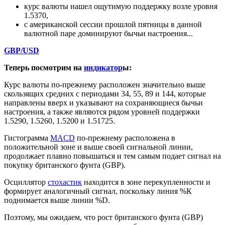
курс валюты нашел ощутимую поддержку возле уровня
1.5370,
с американской сессии прошлой пятницы в данной
валютной паре доминируют бычьи настроения...
GBP/USD
Теперь посмотрим на
индикатор
ы:
Курс валюты по-прежнему расположен значительно выше
скользящих средних с периодами 34, 55, 89 и 144, которые
направлены вверх и указывают на сохраняющиеся бычьи
настроения, а также являются рядом уровней поддержки
1.5290, 1.5260, 1.5200 и 1.51725.
Гистограмма
MACD
по-прежнему расположена в
положительной зоне и выше своей сигнальной линии,
продолжает плавно повышаться и тем самым подает сигнал на
покупку британского фунта (GBP).
Осциллятор
стохастик
находится в зоне перекупленности и
формирует аналогичный сигнал, поскольку линия %К
поднимается выше линии %D.
Поэтому, мы ожидаем, что рост британского фунта (GBP)