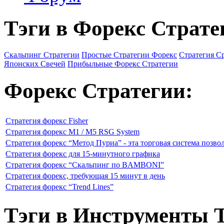
Тэги в Форекс Страте
Скальпинг Стратегии
Простые Стратегии Форекс
Стратегия С
Японских Свечей
Прибыльные Форекс Стратегии
Форекс Стратегии:
Стратегия форекс Fisher
Стратегия форекс M1 / M5 RSG System
Стратегия форекс “Метод Пуриа” - эта торговая система позво
Стратегия форекс для 15-минутного графика
Стратегия форекс “Скальпинг по BAMBONI”
Стратегия форекс, требующая 15 минут в день
Стратегия форекс “Trend Lines”
Тэги в Инструменты 