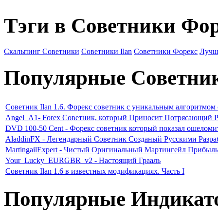
Тэги в Советники Фо
Скальпинг Советники
Советники Ilan
Советники Форекс
Лучш
Популярные Советни
Советник Ilan 1.6. Форекс советник с уникальным алгоритмом
Angel_A1- Forex Советник, который Приносит Потрясающий Р
DVD 100-50 Cent - Форекс советник который показал ошеломи
AladdinFX - Легендарный Советник Созданый Русскими Разр
MartingailExpert - Чистый Оригинальный Мартингейл Прибыл
Your_Lucky_EURGBR_v2 - Настоящий Грааль
Советник Ilan 1.6 в известных модификациях. Часть I
Популярные Индикат