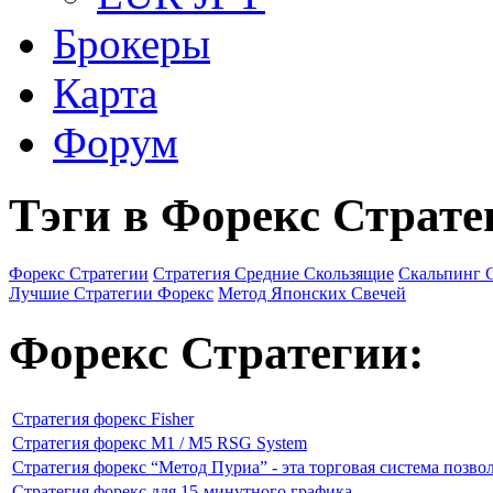
Брокеры
Карта
Форум
Тэги в Форекс Страте
Форекс Стратегии
Стратегия Средние Скользящие
Скальпинг 
Лучшие Стратегии Форекс
Метод Японских Свечей
Форекс Стратегии:
Стратегия форекс Fisher
Стратегия форекс M1 / M5 RSG System
Стратегия форекс “Метод Пуриа” - эта торговая система позво
Стратегия форекс для 15-минутного графика