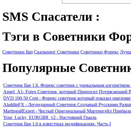
SMS Спасатели :
Тэги в Советники Фо
Советники Ilan
Скальпинг Советники
Советники Форекс
Лучш
Популярные Советни
Советник Ilan 1.6. Форекс советник с уникальным алгоритмом
Angel_A1- Forex Советник, который Приносит Потрясающий Р
DVD 100-50 Cent - Форекс советник который показал ошеломи
AladdinFX - Легендарный Советник Созданый Русскими Разр
MartingailExpert - Чистый Оригинальный Мартингейл Прибыл
Your_Lucky_EURGBR_v2 - Настоящий Грааль
Советник Ilan 1.6 в известных модификациях. Часть I