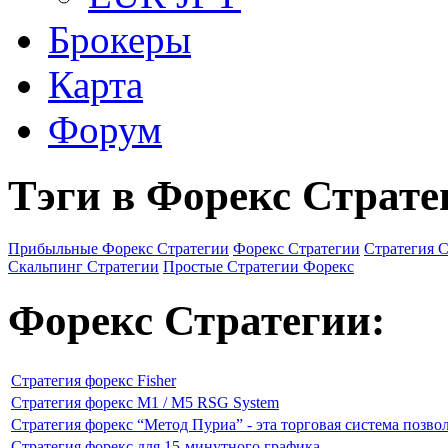
Брокеры
Карта
Форум
Тэги в Форекс Страте
Прибыльные Форекс Стратегии
Форекс Стратегии
Стратегия 
Скальпинг Стратегии
Простые Стратегии Форекс
Форекс Стратегии:
Стратегия форекс Fisher
Стратегия форекс M1 / M5 RSG System
Стратегия форекс “Метод Пуриа” - эта торговая система позво
Стратегия форекс для 15-минутного графика