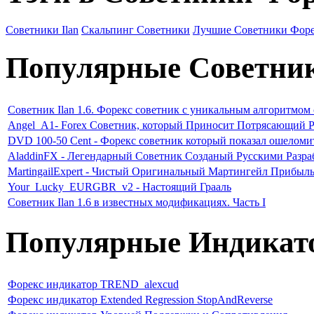
Советники Ilan
Скальпинг Советники
Лучшие Советники Фор
Популярные Советни
Советник Ilan 1.6. Форекс советник с уникальным алгоритмом
Angel_A1- Forex Советник, который Приносит Потрясающий Р
DVD 100-50 Cent - Форекс советник который показал ошеломи
AladdinFX - Легендарный Советник Созданый Русскими Разр
MartingailExpert - Чистый Оригинальный Мартингейл Прибыл
Your_Lucky_EURGBR_v2 - Настоящий Грааль
Советник Ilan 1.6 в известных модификациях. Часть I
Популярные Индикат
Форекс индикатор TREND_alexcud
Форекс индикатор Extended Regression StopAndReverse