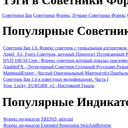
Тэги в Советники Фо
Советники Ilan
Советники Форекс
Лучшие Советники Форекс
Популярные Советни
Советник Ilan 1.6. Форекс советник с уникальным алгоритмом
Angel_A1- Forex Советник, который Приносит Потрясающий Р
DVD 100-50 Cent - Форекс советник который показал ошеломи
AladdinFX - Легендарный Советник Созданый Русскими Разр
MartingailExpert - Чистый Оригинальный Мартингейл Прибыл
Советник Ilan 1.6 в известных модификациях. Часть I
Your_Lucky_EURGBR_v2 - Настоящий Грааль
Популярные Индикат
Форекс индикатор TREND_alexcud
Форекс индикатор Extended Regression StopAndReverse