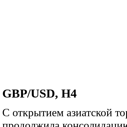
GBP/USD, H4
С открытием азиатской т
продолжила консолидацию