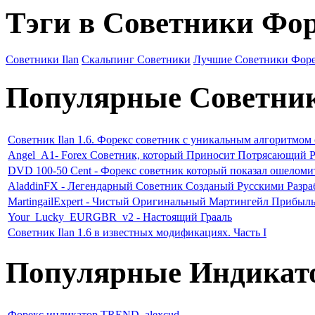
Тэги в Советники Фо
Советники Ilan
Скальпинг Советники
Лучшие Советники Фор
Популярные Советни
Советник Ilan 1.6. Форекс советник с уникальным алгоритмом
Angel_A1- Forex Советник, который Приносит Потрясающий Р
DVD 100-50 Cent - Форекс советник который показал ошеломи
AladdinFX - Легендарный Советник Созданый Русскими Разр
MartingailExpert - Чистый Оригинальный Мартингейл Прибыл
Your_Lucky_EURGBR_v2 - Настоящий Грааль
Советник Ilan 1.6 в известных модификациях. Часть I
Популярные Индикат
Форекс индикатор TREND_alexcud