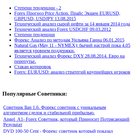
Степени тенденции - 2
Forex Прогноз Price Action. Прайс Экшен EURUSD,
GBPUSD, USDJPY 13.08.2015
Технический анализ сырой нефти за 14 января 2014 года
Технический анализ Forex USDCHF 09.03.2012
Степени тенденции
Форекс Анализ по методам Уильяма Ганна 06.01.2015
Natural Gas (May 11 - NYMEX): бычий настрой пока 4.05
является уровнем поддержки.
Технический анализ Форекс DXY 28.08.2014. Евро на
перепутье.
Стакан котировок
Forex: EUR/USD: анализ стратегий крупнейших игроков
Популярные Советники:
Советник Ilan 1.6. Форекс советник с уникальным
алгоритмом сделок и стабильной прибылью.
Angel_A1- Forex Советник, который Приносит Потрясающий
Результат
DVD 100-50 Cent - Форекс советник который показал