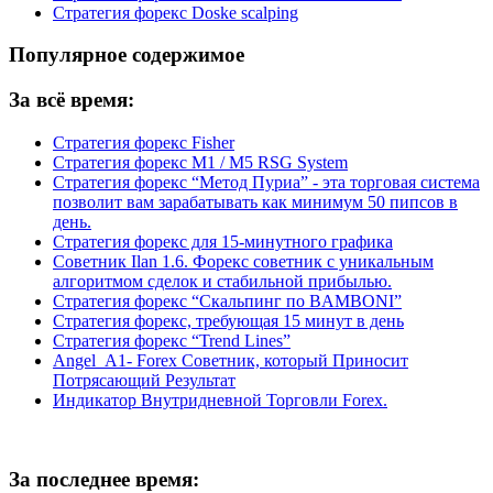
Стратегия форекс Doske scalping
Популярное содержимое
За всё время:
Стратегия форекс Fisher
Стратегия форекс M1 / M5 RSG System
Стратегия форекс “Метод Пуриа” - эта торговая система
позволит вам зарабатывать как минимум 50 пипсов в
день.
Стратегия форекс для 15-минутного графика
Советник Ilan 1.6. Форекс советник с уникальным
алгоритмом сделок и стабильной прибылью.
Стратегия форекс “Скальпинг по BAMBONI”
Стратегия форекс, требующая 15 минут в день
Стратегия форекс “Trend Lines”
Angel_A1- Forex Советник, который Приносит
Потрясающий Результат
Индикатор Внутридневной Торговли Forex.
За последнее время: