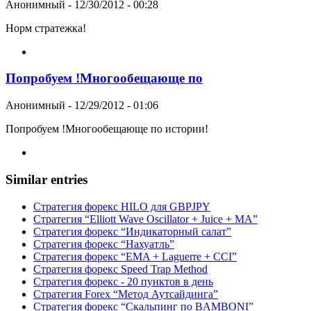
Анонимный
-
12/30/2012 - 00:28
Норм стратежка!
Попробуем !Многообещающе по
Анонимный
-
12/29/2012 - 01:06
Попробуем !Многообещающе по истории!
Similar entries
Стратегия форекс HILO для GBPJPY
Стратегия “Elliott Wave Oscillator + Juice + MA”
Стратегия форекс “Индикаторный салат”
Стратегия форекс “Нахуатль”
Стратегия форекс “EMA + Laguerre + CCI”
Стратегия форекс Speed Trap Method
Стратегия форекс - 20 пунктов в день
Стратегия Forex “Метод Аутсайдинга”
Стратегия форекс “Скальпинг по BAMBONI”