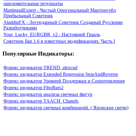
ошеломительные результаты
MartingailExpert - Чистый Оригинальный Мартингейл
Прибыльный Советник
AladdinFX - Легендарный Советник Созданый Русскими
Разработчиками
Your_Lucky_EURGBR_v2 - Настоящий Грааль
Советник Ilan 1.6 в известных модификациях. Часть I
Популярные Индикаторы:
Форекс индикатор TREND_alexcud
Форекс индикатор Extended Regression StopAndReverse
Форекс индикатор Уровней Поддержки и Сопротивления
Форекс индикатор FiboBars2
Форекс индикатор анализа свечных фигур
Форекс индикатор TAACH_Chanels
Форекс индикатор свечных комбинаций. ( Японские свечи)