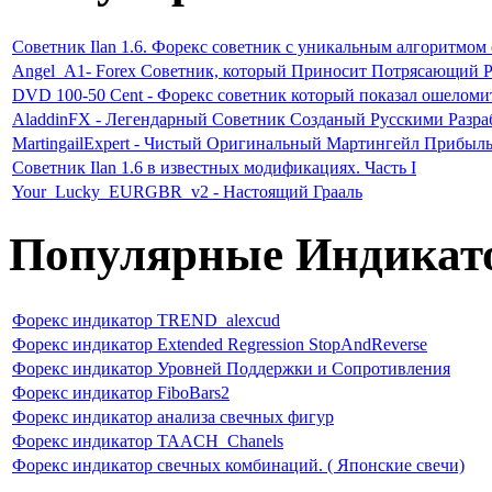
Советник Ilan 1.6. Форекс советник с уникальным алгоритмом
Angel_A1- Forex Советник, который Приносит Потрясающий Р
DVD 100-50 Cent - Форекс советник который показал ошеломи
AladdinFX - Легендарный Советник Созданый Русскими Разр
MartingailExpert - Чистый Оригинальный Мартингейл Прибыл
Советник Ilan 1.6 в известных модификациях. Часть I
Your_Lucky_EURGBR_v2 - Настоящий Грааль
Популярные Индикат
Форекс индикатор TREND_alexcud
Форекс индикатор Extended Regression StopAndReverse
Форекс индикатор Уровней Поддержки и Сопротивления
Форекс индикатор FiboBars2
Форекс индикатор анализа свечных фигур
Форекс индикатор TAACH_Chanels
Форекс индикатор свечных комбинаций. ( Японские свечи)