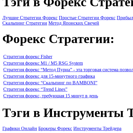
Тэги в Форекс Страте
Лучшие Стратегии Форекс
Простые Стратегии Форекс
Прибыл
Скальпинг Стратегии
Метод Японских Свечей
Форекс Стратегии:
Стратегия форекс Fisher
Стратегия форекс M1 / M5 RSG System
Стратегия форекс “Метод Пуриа” - эта торговая система позво
Стратегия форекс для 15-минутного графика
Стратегия форекс “Скальпинг по BAMBONI”
Стратегия форекс “Trend Lines”
Стратегия форекс, требующая 15 минут в день
Тэги в Инструменты 
Графики Онлайн
Брокеры Форекс
Инструменты Трейдера