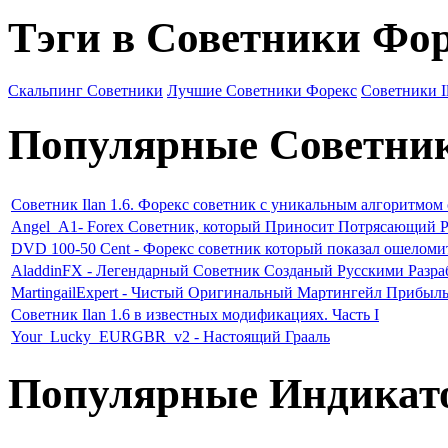
Тэги в Советники Фо
Скальпинг Советники
Лучшие Советники Форекс
Советники I
Популярные Советни
Советник Ilan 1.6. Форекс советник с уникальным алгоритмом
Angel_A1- Forex Советник, который Приносит Потрясающий Р
DVD 100-50 Cent - Форекс советник который показал ошеломи
AladdinFX - Легендарный Советник Созданый Русскими Разр
MartingailExpert - Чистый Оригинальный Мартингейл Прибыл
Советник Ilan 1.6 в известных модификациях. Часть I
Your_Lucky_EURGBR_v2 - Настоящий Грааль
Популярные Индикат